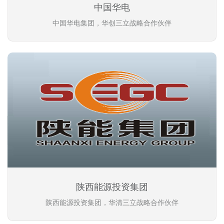
中国华电
中国华电集团，华创三立战略合作伙伴
陕西能源投资集团
陕西能源投资集团，华清三立战略合作伙伴