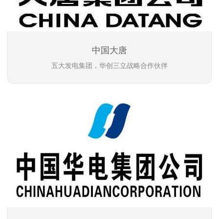
中国大唐
五大发电集团，华创三立战略合作伙伴