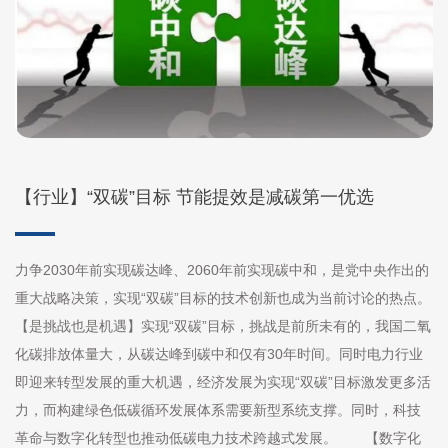
【行业】“双碳”目标 节能提效是减碳第一优选
力争2030年前实现碳达峰、2060年前实现碳中和，是党中央作出的
重大战略决策，实现“双碳”目标的技术创新也成为当前讨论的热点。
【是挑战也是机遇】实现“双碳”目标，挑战是前所未有的，我国二氧
化碳排放体量大，从碳达峰到碳中和仅有30年时间。同时电力行业
即迎来转型发展的重大机遇，经济发展为实现“双碳”目标激发更多活
力，而构建绿色低碳循环发展体系需要新型系统支撑。同时，科技
革命与数字化转型也推动低碳电力技术跨越式发展。 【数字化