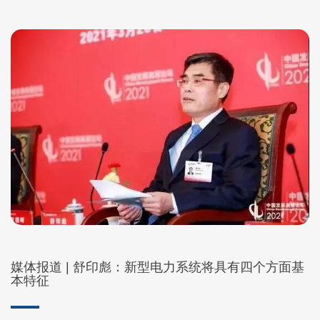
媒体报道 | 舒印彪：新型电力系统将具有四个方面基
本特征