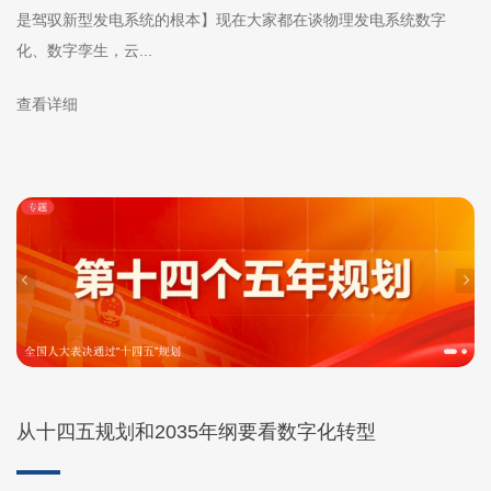
是驾驭新型发电系统的根本】现在大家都在谈物理发电系统数字
化、数字孪生，云...
查看详细
从十四五规划和2035年纲要看数字化转型