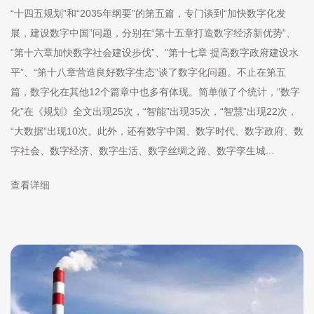
“十四五规划”和“2035年纲要”的第五篇，专门谈到“加快数字化发
展，建设数字中国”问题，分别在“第十五章打造数字经济新优势”、
“第十六章加快数字社会建设步伐”、“第十七章 提高数字政府建设水
平”、“第十八章营造良好数字生态”谈了数字化问题。不止在第五
篇，数字化在其他12个篇章中也多有体现。简单做了个统计，“数字
化”在《规划》全文出现25次，“智能”出现35次，“智慧”出现22次，
“大数据”出现10次。此外，还有数字中国、数字时代、数字政府、数
字社会、数字经济、数字生活、数字丝绸之路、数字孪生城...
查看详细